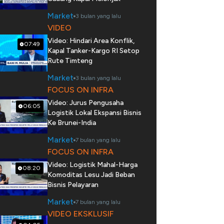
Market
3 bulan yang lalu
VIDEO
Video: Hindari Area Konflik,
07:49
Kapal Tanker-Kargo RI Setop
Rute Timteng
Market
3 bulan yang lalu
FOCUS ON INFRA
Video: Jurus Pengusaha
06:05
Logistik Lokal Ekspansi Bisnis
Ke Brunei-India
Market
7 bulan yang lalu
FOCUS ON INFRA
Video: Logistik Mahal-Harga
08:20
Komoditas Lesu Jadi Beban
Bisnis Pelayaran
Market
7 bulan yang lalu
VIDEO EKSKLUSIF