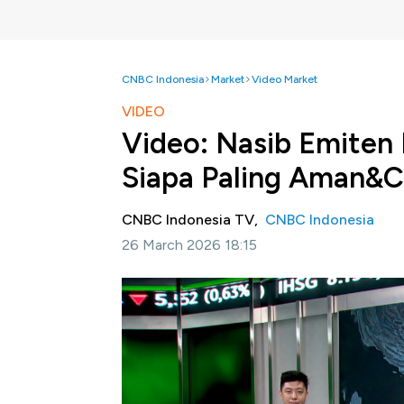
CNBC Indonesia
Market
Video Market
VIDEO
Video: Nasib Emiten 
Siapa Paling Aman&
CNBC Indonesia TV,
CNBC Indonesia
26 March 2026 18:15
Jakarta, CNBC Indonesia -
Ketegangan geo
stabilitas jalur strategis seperti Selat Horm
global.
Simak informasi selengkapnya dalam progra
berikut ini.