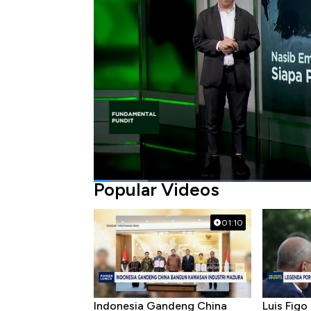
Bagikan:
#pelayaran
#emiten
#perang
Popular Videos
01:10
Indonesia Gandeng China
Luis Figo