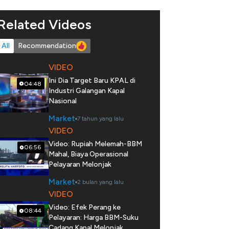
Related Videos
All
Recommendation
VIDEO
Ini Dia Target Baru KPAL di
04:48
Industri Galangan Kapal
Nasional
Market
7 tahun yang lalu
VIDEO
Video: Rupiah Melemah-BBM
06:56
Mahal, Biaya Operasional
Pelayaran Melonjak
Market
2 bulan yang lalu
VIDEO
Video: Efek Perang ke
08:44
Pelayaran: Harga BBM-Suku
Cadang Kapal Melonjak