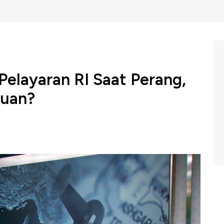
Pelayaran RI Saat Perang,
Cuan?
politik di timur tengah, khususnya yang membayangi
uz, memberikan eskalasi risiko pada rantai pasok maritim
m Closing Bell CNBC Indonesia (Kamis 26/03/2026)