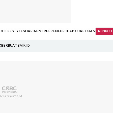
CH
LIFESTYLE
SHARIA
ENTREPRENEUR
CUAP CUAP CUAN
CNBC 
C
BERBUATBAIK.ID