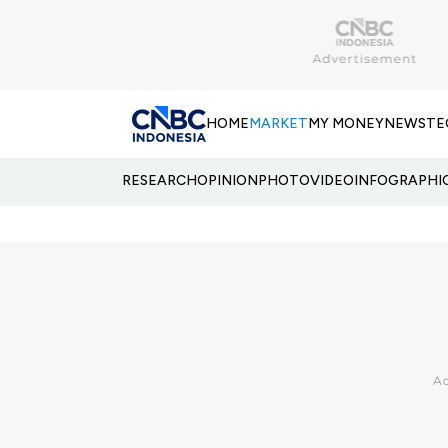
HOME
MARKET
MY MONEY
NEWS
TE
RESEARCH
OPINION
PHOTO
VIDEO
INFOGRAPHI