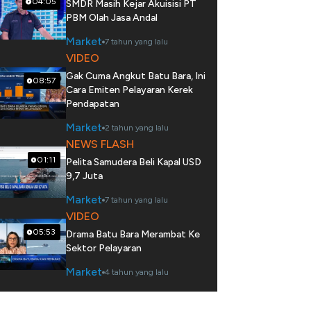
04:05
SMDR Masih Kejar Akuisisi PT
PBM Olah Jasa Andal
Market
7 tahun yang lalu
VIDEO
Gak Cuma Angkut Batu Bara, Ini
08:57
Cara Emiten Pelayaran Kerek
Pendapatan
Market
2 tahun yang lalu
NEWS FLASH
01:11
Pelita Samudera Beli Kapal USD
9,7 Juta
Market
7 tahun yang lalu
VIDEO
05:53
Drama Batu Bara Merambat Ke
Sektor Pelayaran
Market
4 tahun yang lalu