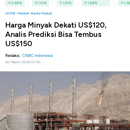
0.88
%
1.41
%
1.55
%
1.88
%
1.26
HOME
Market
Berita Market
Harga Minyak Dekati US$120,
Analis Prediksi Bisa Tembus
US$150
Redaksi,
CNBC Indonesia
20 March 2026 07:40