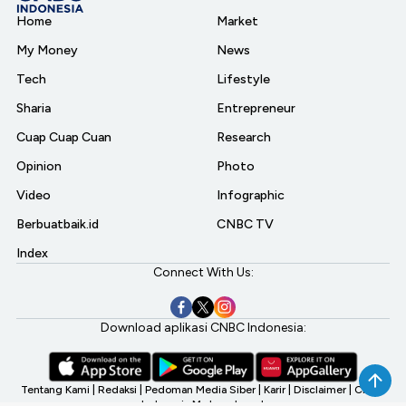
Home
Market
My Money
News
Tech
Lifestyle
Sharia
Entrepreneur
Cuap Cuap Cuan
Research
Opinion
Photo
Video
Infographic
Berbuatbaik.id
CNBC TV
Index
Connect With Us:
Download aplikasi CNBC Indonesia:
Tentang Kami
|
Redaksi
|
Pedoman Media Siber
|
Karir
|
Disclaimer
|
CNBC
Indonesia My Investment