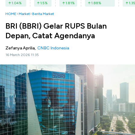
1.04
%
1.5
%
1.81
%
1.88
%
1.3
HOME
Market
Berita Market
BRI (BBRI) Gelar RUPS Bulan
Depan, Catat Agendanya
Zefanya Aprilia,
CNBC Indonesia
16 March 2026 11:35