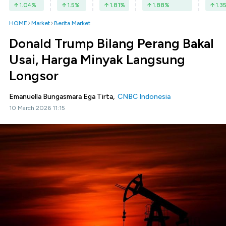
1.04
%
1.5
%
1.81
%
1.88
%
1.3
HOME
Market
Berita Market
Donald Trump Bilang Perang Bakal
Usai, Harga Minyak Langsung
Longsor
Emanuella Bungasmara Ega Tirta,
CNBC Indonesia
10 March 2026 11:15