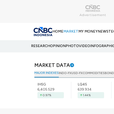
HOME
MARKET
MY MONEY
NEWS
TE
RESEARCH
OPINION
PHOTO
VIDEO
INFOGRAPHI
MARKET DATA
MAJOR INDEXES
INDO-FX
USD-FX
COMMODITIES
BOND
IHSG
LQ45
6,405.529
639.934
0.97
%
1.44
%