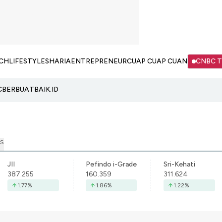
CH
LIFESTYLE
SHARIA
ENTREPRENEUR
CUAP CUAP CUAN
CNBC 
C
BERBUATBAIK.ID
S
JII
Pefindo i-Grade
Sri-Kehati
387.255
160.359
311.624
1.77
%
1.86
%
1.22
%