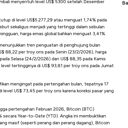
 kembali menyentuh level US$ 5300 setelah Desember
ng-Airbus?
Baik Buat Pengusaha RI
Ap
ditutup di level US$5.277,29 atau menguat 1,74% pada
but sekaligus menjadi yang tertinggi dalam sebulan
a mingguan, harga emas global bahkan menguat 3,41%.
 menunjukkan tren penguatan di penghujung bulan
S$ 88,22 per troy ons pada Senin (23/2/2026), harga
 pada Selasa (24/2/2026) dan US$ 88,35 pada Kamis
level tertingginya di US$ 93,81 per troy ons pada Jumat
ignifikan mengingat pada pertengahan bulan, tepatnya 17
i level US$ 73,45 per troy ons karena koreksi pasar yang
ngga pertengahan Februari 2026, Bitcoin (BTC)
 secara Year-to-Date (YTD). Angka ini membuktikan
ang masif (seperti perang dan perang dagang), Bitcoin