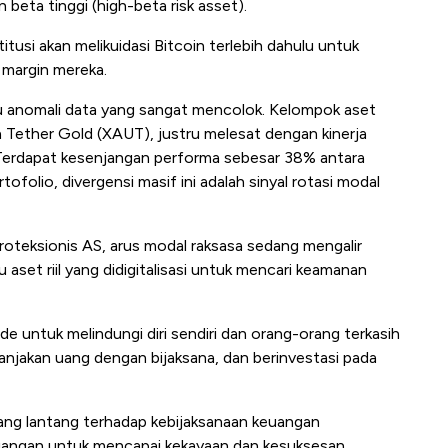
 beta tinggi (high-beta risk asset).
itusi akan melikuidasi Bitcoin terlebih dahulu untuk
margin mereka.
tu anomali data yang sangat mencolok. Kelompok aset
Tether Gold (XAUT), justru melesat dengan kinerja
Terdapat kesenjangan performa sebesar 38% antara
ofolio, divergensi masif ini adalah sinyal rotasi modal
proteksionis AS, arus modal raksasa sedang mengalir
 aset riil yang didigitalisasi untuk mencari keamanan
untuk melindungi diri sendiri dan orang-orang terkasih
anjakan uang dengan bijaksana, dan berinvestasi pada
 yang lantang terhadap kebijaksanaan keuangan
uangan untuk mencapai kekayaan dan kesuksesan.