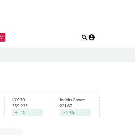
TV
IDX 30
Indeks Saham Syariah Indonesia
359.235
221.67
1.4
%
1.15
%