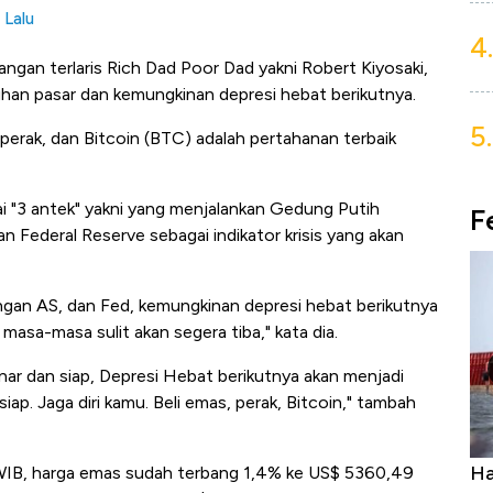
 Lalu
4.
angan terlaris Rich Dad Poor Dad yakni Robert Kiyosaki,
han pasar dan kemungkinan depresi hebat berikutnya.
5.
erak, dan Bitcoin (BTC) adalah pertahanan terbaik
i "3 antek" yakni yang menjalankan Gedung Putih
F
 Federal Reserve sebagai indikator krisis yang akan
gan AS, dan Fed, kemungkinan depresi hebat berikutnya
 masa-masa sulit akan segera tiba," kata dia.
enar dan siap, Depresi Hebat berikutnya akan menjadi
ap. Jaga diri kamu. Beli emas, perak, Bitcoin," tambah
uasai
Harga Batu Bara Bangkit, Ada Kabar
Ha
8 WIB, harga emas sudah terbang 1,4% ke US$ 5360,49