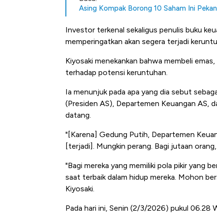
Asing Kompak Borong 10 Saham Ini Pekan
Investor terkenal sekaligus penulis buku keu
memperingatkan akan segera terjadi keruntu
Kiyosaki menekankan bahwa membeli emas, p
terhadap potensi keruntuhan.
Ia menunjuk pada apa yang dia sebut sebaga
(Presiden AS), Departemen Keuangan AS, dan
datang.
"[Karena] Gedung Putih, Departemen Keuan
[terjadi]. Mungkin perang. Bagi jutaan orang,
"Bagi mereka yang memiliki pola pikir yang b
saat terbaik dalam hidup mereka. Mohon bersi
Kiyosaki.
Ini Kekuatan Uang Embraer K
Pada hari ini, Senin (2/3/2026) pukul 06.2