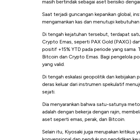
masih bertindak sebagai aset berisiko dengan
Saat terjadi guncangan kepanikan global, inst
mengamankan kas dan menutupi kebutuhan 
Di tengah kejatuhan tersebut, terdapat sa
Crypto Emas, seperti PAX Gold (PAXG) dan 
positif +15% YTD pada periode yang sama. 
Bitcoin dan Crypto Emas. Bagi pengelola port
yang valid.
Di tengah eskalasi geopolitik dan kebijakan 
deras keluar dari instrumen spekulatif menuju
sejati.
Dia menyarankan bahwa satu-satunya metode 
adalah dengan bekerja dengan rajin, membel
aset seperti emas, perak, dan Bitcoin.
Selain itu, Kiyosaki juga merupakan kritikus
konvensional dan pendukung pendidikan ke