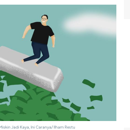
iskin Jadi Kaya, Ini Caranya/ Ilham Restu