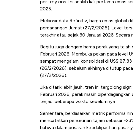
per troy ons. Ini adalah kali pertama emas
Langit Dunia, Pembunuh Boei
2025.
Melansir data Refinitiv, harga emas global 
perdagangan Jumat (27/2/2026). Level terse
terakhir atau sejak 30 Januari 2026. Secar
Begitu juga dengam harga perak yang telah
Februari 2026. Membuka pekan pada level U
sempat mengalami konsolidasi di US$ 87,33
(26/2/2026), sebelum akhirnya ditutup pada 
(27/2/2026).
Jika ditarik lebih jauh, tren ini tergolong s
Februari 2026, perak masih diperdagangkan d
terjadi beberapa waktu sebelumnya.
Sementara, berdasarkan metrik performa hi
mencatatkan penurunan tajam sebesar -23%
bahwa dalam pusaran ketidakpastian pasar y