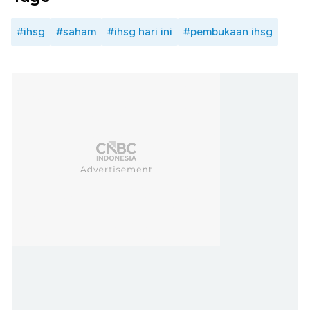
#ihsg
#saham
#ihsg hari ini
#pembukaan ihsg