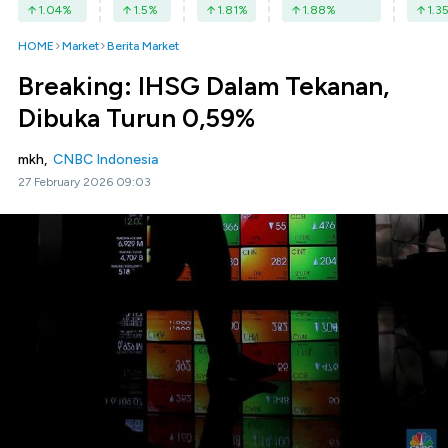
1.04
%
1.5
%
1.81
%
1.88
%
1.3
HOME
Market
Berita Market
Breaking: IHSG Dalam Tekanan,
Dibuka Turun 0,59%
mkh,
CNBC Indonesia
27 February 2026 09:03