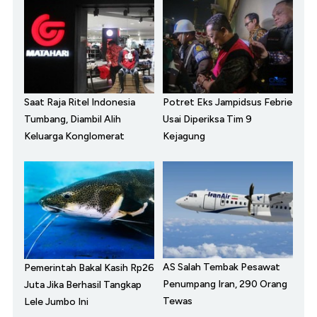
Saat Raja Ritel Indonesia
Potret Eks Jampidsus Febrie
Tumbang, Diambil Alih
Usai Diperiksa Tim 9
Keluarga Konglomerat
Kejagung
AS Salah Tembak Pesawat
Pemerintah Bakal Kasih Rp26
Penumpang Iran, 290 Orang
Juta Jika Berhasil Tangkap
Tewas
Lele Jumbo Ini