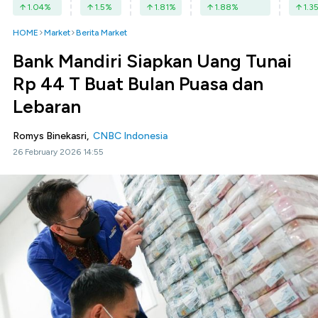
1.04
%
1.5
%
1.81
%
1.88
%
1.3
HOME
Market
Berita Market
Bank Mandiri Siapkan Uang Tunai
Rp 44 T Buat Bulan Puasa dan
Lebaran
Romys Binekasri,
CNBC Indonesia
26 February 2026 14:55