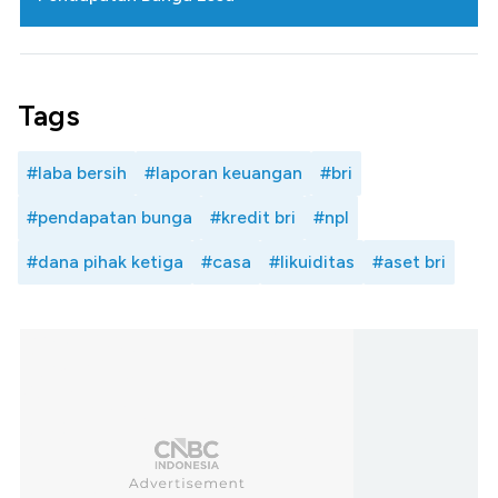
Tags
#laba bersih
#laporan keuangan
#bri
#pendapatan bunga
#kredit bri
#npl
#dana pihak ketiga
#casa
#likuiditas
#aset bri