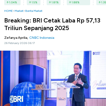
1.04
%
1.5
%
1.81
%
1.88
%
1.3
HOME
Market
Berita Market
Breaking: BRI Cetak Laba Rp 57,13
Triliun Sepanjang 2025
Zefanya Aprilia,
CNBC Indonesia
26 February 2026 06:17