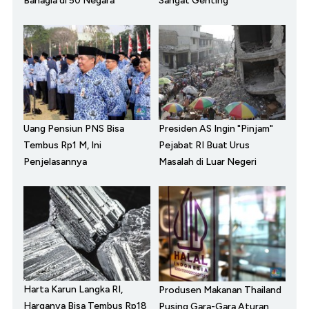
Bahagia di 50 Negara
Sangat Genting
Uang Pensiun PNS Bisa
Presiden AS Ingin "Pinjam"
Tembus Rp1 M, Ini
Pejabat RI Buat Urus
Penjelasannya
Masalah di Luar Negeri
Harta Karun Langka RI,
Produsen Makanan Thailand
Harganya Bisa Tembus Rp18
Pusing Gara-Gara Aturan