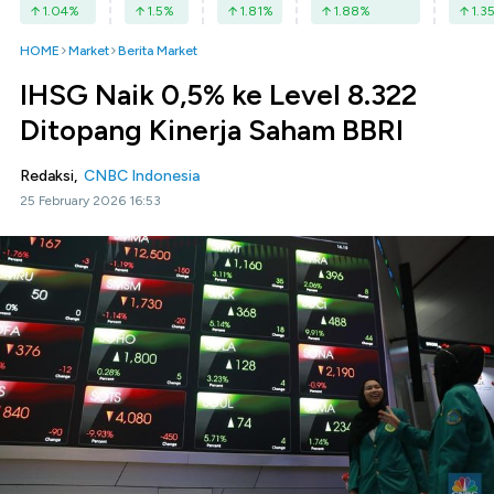
1.04
%
1.5
%
1.81
%
1.88
%
1.3
HOME
Market
Berita Market
IHSG Naik 0,5% ke Level 8.322
Ditopang Kinerja Saham BBRI
Redaksi,
CNBC Indonesia
25 February 2026 16:53