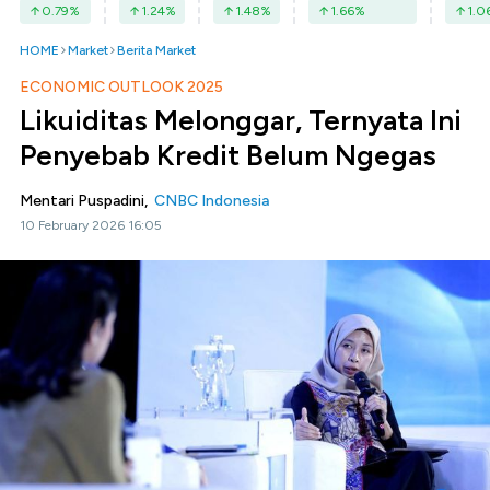
0.79
%
1.24
%
1.48
%
1.66
%
1.0
HOME
Market
Berita Market
ECONOMIC OUTLOOK 2025
Likuiditas Melonggar, Ternyata Ini
Penyebab Kredit Belum Ngegas
Mentari Puspadini,
CNBC Indonesia
10 February 2026 16:05