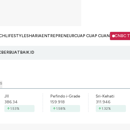
CH
LIFESTYLE
SHARIA
ENTREPRENEUR
CUAP CUAP CUAN
CNBC 
C
BERBUATBAIK.ID
S
JII
Pefindo i-Grade
Sri-Kehati
386.34
159.918
311.946
1.53
%
1.58
%
1.32
%