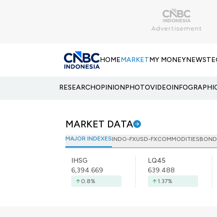
HOME
MARKET
MY MONEY
NEWS
TE
RESEARCH
OPINION
PHOTO
VIDEO
INFOGRAPHI
MARKET DATA
MAJOR INDEXES
INDO-FX
USD-FX
COMMODITIES
BOND
IHSG
LQ45
6,394.669
639.488
0.8
%
1.37
%