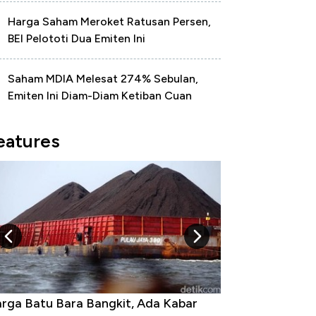
Harga Saham Meroket Ratusan Persen,
BEI Pelototi Dua Emiten Ini
Saham MDIA Melesat 274% Sebulan,
Emiten Ini Diam-Diam Ketiban Cuan
eatures
rga Emas Jatuh Usai Terbang 3 Hari,