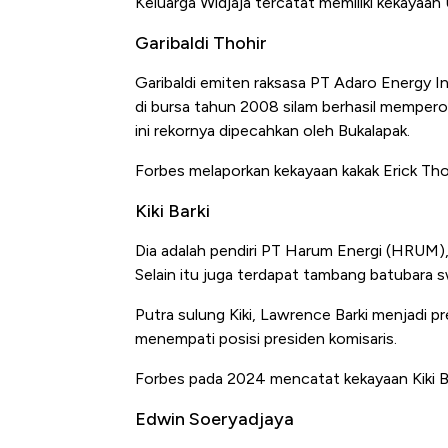
Keluarga Widjaja tercatat memiliki kekayaan 
Langit Dunia, Pembunuh Boei
Garibaldi Thohir
Garibaldi emiten raksasa PT Adaro Energy In
di bursa tahun 2008 silam berhasil mempero
ini rekornya dipecahkan oleh Bukalapak.
Forbes melaporkan kekayaan kakak Erick Thohi
Kiki Barki
Dia adalah pendiri PT Harum Energi (HRUM)
Selain itu juga terdapat tambang batubara 
Putra sulung Kiki, Lawrence Barki menjadi 
menempati posisi presiden komisaris.
Forbes pada 2024 mencatat kekayaan Kiki Bark
Edwin Soeryadjaya