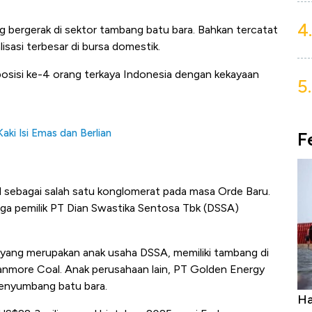
4.
g bergerak di sektor tambang batu bara. Bahkan tercatat
isasi terbesar di bursa domestik.
posisi ke-4 orang terkaya Indonesia dengan kekayaan
5.
i Isi Emas dan Berlian
F
al sebagai salah satu konglomerat pada masa Orde Baru.
ga pemilik PT Dian Swastika Sentosa Tbk (DSSA)
yang merupakan anak usaha DSSA, memiliki tambang di
anmore Coal. Anak perusahaan lain, PT Golden Energy
penyumbang batu bara.
uasai
Harga Batu Bara Bangkit, Ada Kabar
Ha