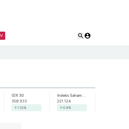
TV
IDX 30
Indeks Saham Syariah Indonesia
358.933
221.124
1.32
%
0.9
%