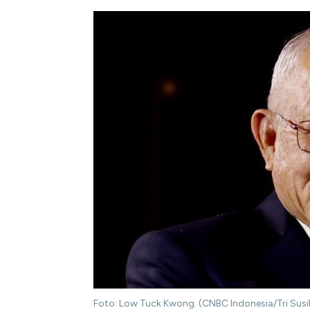
Foto: Low Tuck Kwong. (CNBC Indonesia/Tri Susi