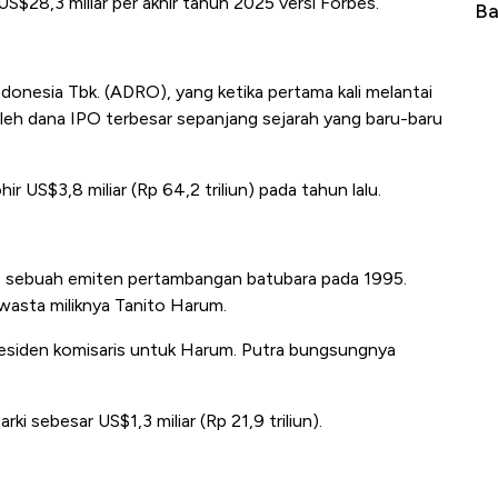
US$28,3 miliar per akhir tahun 2025 versi Forbes.
ng-Airbus?
Baik Buat Pengusaha RI
Ap
donesia Tbk. (ADRO), yang ketika pertama kali melantai
leh dana IPO terbesar sepanjang sejarah yang baru-baru
r US$3,8 miliar (Rp 64,2 triliun) pada tahun lalu.
, sebuah emiten pertambangan batubara pada 1995.
swasta miliknya Tanito Harum.
presiden komisaris untuk Harum. Putra bungsungnya
i sebesar US$1,3 miliar (Rp 21,9 triliun).