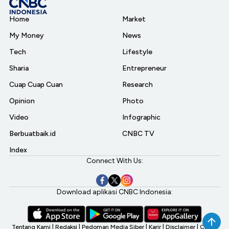
Home
Market
My Money
News
Tech
Lifestyle
Sharia
Entrepreneur
Cuap Cuap Cuan
Research
Opinion
Photo
Video
Infographic
Berbuatbaik.id
CNBC TV
Index
Connect With Us:
Download aplikasi CNBC Indonesia:
Tentang Kami
|
Redaksi
|
Pedoman Media Siber
|
Karir
|
Disclaimer
|
CNBC