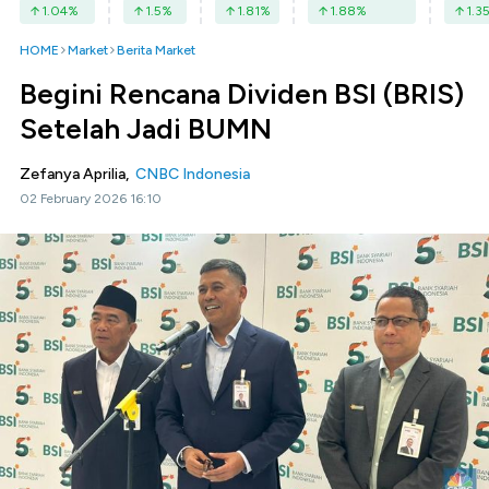
1.04
%
1.5
%
1.81
%
1.88
%
1.3
HOME
Market
Berita Market
Begini Rencana Dividen BSI (BRIS)
Setelah Jadi BUMN
Zefanya Aprilia,
CNBC Indonesia
02 February 2026 16:10