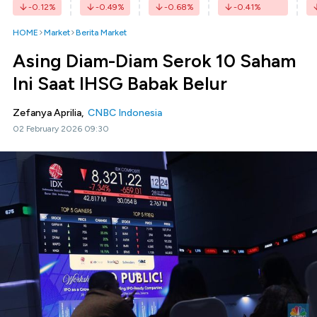
-0.12
%
-0.49
%
-0.68
%
-0.41
%
HOME
Market
Berita Market
Asing Diam-Diam Serok 10 Saham
Ini Saat IHSG Babak Belur
Zefanya Aprilia,
CNBC Indonesia
02 February 2026 09:30