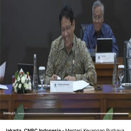
Foto: Menteri Keuangan (Menkeu), Purbaya Yudhi Sadewa dan jajaran
melakukan konferensi pers APBNKITA di Jakarta, Senin (8/1/2026).
(Tangkapan Layar Youtube/Kementerian Keuangan RI)
Jakarta, CNBC Indonesia -
Menteri Keuangan Purbaya