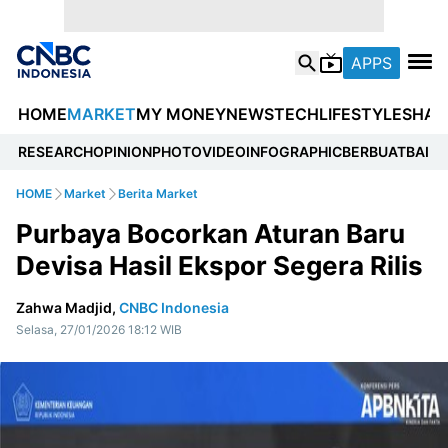
APPS
HOME
MARKET
MY MONEY
NEWS
TECH
LIFESTYLE
SHAR
RESEARCH
OPINION
PHOTO
VIDEO
INFOGRAPHIC
BERBUATBAIK.I
HOME
Market
Berita Market
Purbaya Bocorkan Aturan Baru
Devisa Hasil Ekspor Segera Rilis
Zahwa Madjid,
CNBC Indonesia
Selasa, 27/01/2026 18:12 WIB