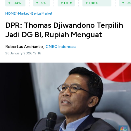
1.04
%
1.5
%
1.81
%
1.88
%
1.3
HOME
Market
Berita Market
DPR: Thomas Djiwandono Terpilih
Jadi DG BI, Rupiah Menguat
Robertus Andrianto,
CNBC Indonesia
26 January 2026 19:16