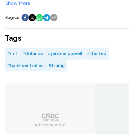
Show More
Bagikan:
Tags
#imf
#dolar as
#jerome powell
#the fed
#bank sentral as
#trump