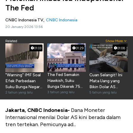
The Fed
CNBC Indonesia TV,
CNBC Indonesia
20 January 2026 13:56
Related
Show More
01:03
01:29
01:08
The Fed Semakin
"Warning" IMF Soal
Cuan Selangit! Ini
Hawkish, Suku
Efek Perbedaan
Mata Uang yang
Bunga Dikerek 75
Suku Bunga Negara
Bikin Dolar AS
Bps
3 tahun yang lalu
Maju & Berkembang
2 tahun yang lalu
Takluk
5 tahun yang lalu
Jakarta, CNBC Indonesia-
Dana Moneter
Internasional menilai Dolar AS kini berada dalam
tren tertekan. Pemicunya ad...