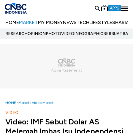
APPS
HOME
MARKET
MY MONEY
NEWS
TECH
LIFESTYLE
SHARIA
E
RESEARCH
OPINION
PHOTO
VIDEO
INFOGRAPHIC
BERBUATBAIK.
HOME
Market
Video Market
VIDEO
Video: IMF Sebut Dolar AS
Melemah Imbas Isu Independensi