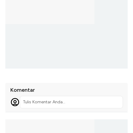
Komentar
Tulis Komentar Anda...