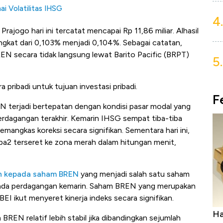
i Volatilitas IHSG
4.
ajogo hari ini tercatat mencapai Rp 11,86 miliar. Alhasil
ngkat dari 0,103% menjadi 0,104%. Sebagai catatan,
 secara tidak langsung lewat Barito Pacific (BRPT)
5.
 pribadi untuk tujuan investasi pribadi.
F
 terjadi bertepatan dengan kondisi pasar modal yang
 perdagangan terakhir. Kemarin IHSG sempat tiba-tiba
mangkas koreksi secara signifikan. Sementara hari ini,
a2 terseret ke zona merah dalam hitungan menit,
n kepada saham BREN
yang menjadi salah satu saham
 pada perdagangan kemarin. Saham BREN yang merupakan
BEI ikut menyeret kinerja indeks secara signifikan.
Harga Batu Bara Bangkit, Ada Kabar
Ha
BREN relatif lebih stabil jika dibandingkan sejumlah