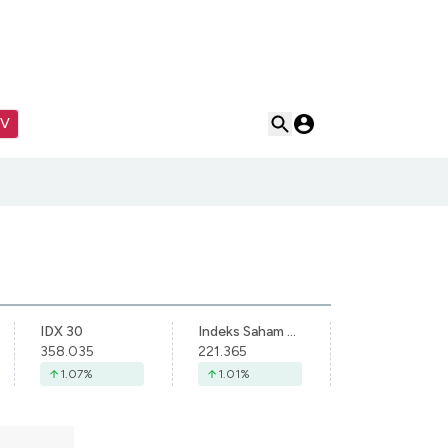
TV
IDX 30
Indeks Saham Syariah Indonesia
358.035
221.365
1.07
%
1.01
%