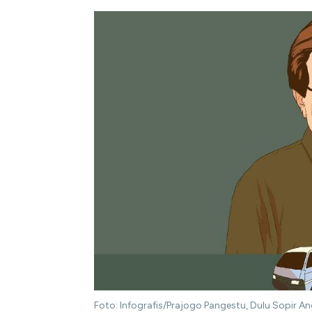
Foto: Infografis/Prajogo Pangestu, Dulu Sopir An