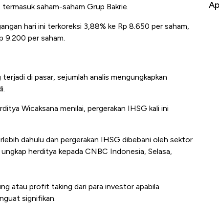
Baik Buat Pengusaha RI
Ap
in, termasuk saham-saham Grup Bakrie.
ngan hari ini terkoreksi 3,88% ke Rp 8.650 per saham,
 9.200 per saham.
g terjadi di pasar, sejumlah analis mengungkapkan
i.
itya Wicaksana menilai, pergerakan IHSG kali ini
rlebih dahulu dan pergerakan IHSG dibebani oleh sektor
," ungkap herditya kepada CNBC Indonesia, Selasa,
g atau profit taking dari para investor apabila
guat signifikan.