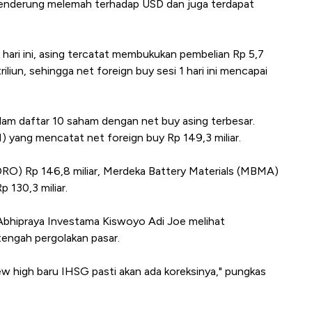
iah cenderung melemah terhadap USD dan juga terdapat
 hari ini, asing tercatat membukukan pembelian Rp 5,7
triliun, sehingga net foreign buy sesi 1 hari ini mencapai
m daftar 10 saham dengan net buy asing terbesar.
I) yang mencatat net foreign buy Rp 149,3 miliar.
DRO) Rp 146,8 miliar, Merdeka Battery Materials (MBMA)
 130,3 miliar.
 Abhipraya Investama Kiswoyo Adi Joe melihat
tengah pergolakan pasar.
ew high baru IHSG pasti akan ada koreksinya," pungkas