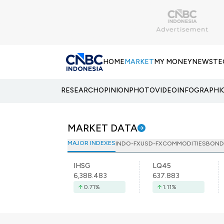
HOME
MARKET
MY MONEY
NEWS
TE
RESEARCH
OPINION
PHOTO
VIDEO
INFOGRAPHI
MARKET DATA
MAJOR INDEXES
INDO-FX
USD-FX
COMMODITIES
BOND
IHSG
LQ45
6,388.483
637.883
0.71
%
1.11
%