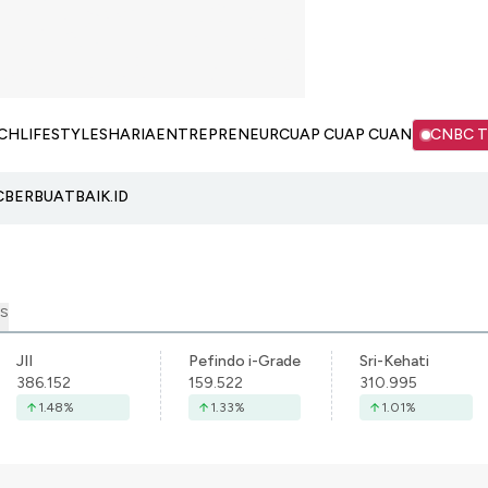
CH
LIFESTYLE
SHARIA
ENTREPRENEUR
CUAP CUAP CUAN
CNBC 
C
BERBUATBAIK.ID
S
JII
Pefindo i-Grade
Sri-Kehati
386.152
159.522
310.995
1.48
%
1.33
%
1.01
%