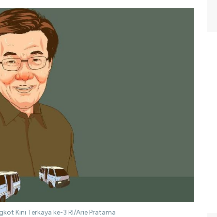
gkot Kini Terkaya ke-3 RI/Arie Pratama