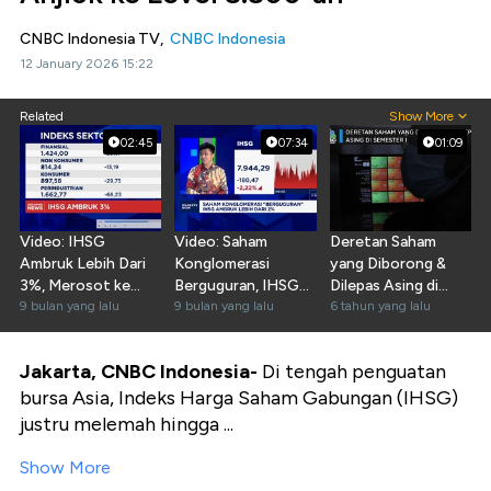
CNBC Indonesia TV,
CNBC Indonesia
12 January 2026 15:22
Related
Show More
02:45
07:34
01:09
Video: IHSG
Video: Saham
Deretan Saham
Ambruk Lebih Dari
Konglomerasi
yang Diborong &
3%, Merosot ke
Berguguran, IHSG
Dilepas Asing di
Level 7.900-an
9 bulan yang lalu
Ambruk Makin
9 bulan yang lalu
Semester I
6 tahun yang lalu
Dalam
Jakarta, CNBC Indonesia-
Di tengah penguatan
bursa Asia, Indeks Harga Saham Gabungan (IHSG)
justru melemah hingga ...
Show More