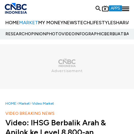
APPS
HOME
MARKET
MY MONEY
NEWS
TECH
LIFESTYLE
SHARIA
E
RESEARCH
OPINION
PHOTO
VIDEO
INFOGRAPHIC
BERBUATBAIK.
HOME
Market
Video Market
VIDEO BREAKING NEWS
Video: IHSG Berbalik Arah &
Anjlok ke Level 8.800-an