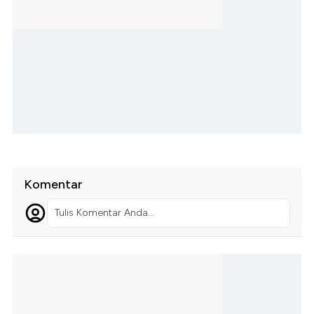
Komentar
Tulis Komentar Anda...