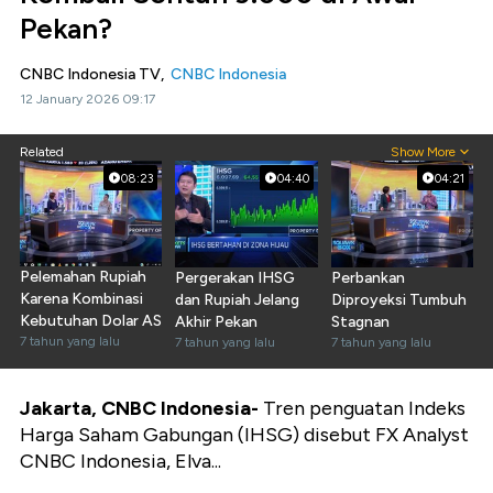
Pekan?
CNBC Indonesia TV,
CNBC Indonesia
12 January 2026 09:17
Related
Show More
08:23
04:40
04:21
Pelemahan Rupiah
Pergerakan IHSG
Perbankan
Karena Kombinasi
dan Rupiah Jelang
Diproyeksi Tumbuh
Kebutuhan Dolar AS
Akhir Pekan
Stagnan
7 tahun yang lalu
7 tahun yang lalu
7 tahun yang lalu
Jakarta, CNBC Indonesia-
Tren penguatan Indeks
Harga Saham Gabungan (IHSG) disebut FX Analyst
CNBC Indonesia, Elva...