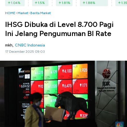
1.04
%
1.5
%
1.81
%
1.88
%
1.3
HOME
Market
Berita Market
IHSG Dibuka di Level 8.700 Pagi
Ini Jelang Pengumuman BI Rate
mkh,
CNBC Indonesia
17 December 2025 09:03