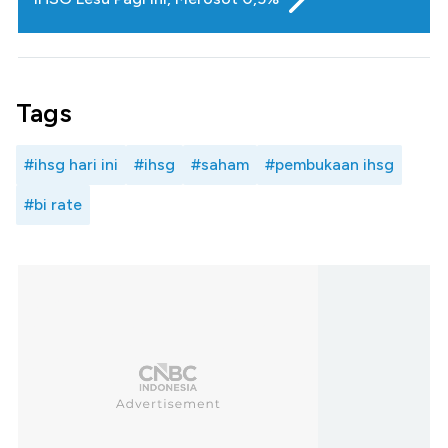
Tags
#ihsg hari ini
#ihsg
#saham
#pembukaan ihsg
#bi rate