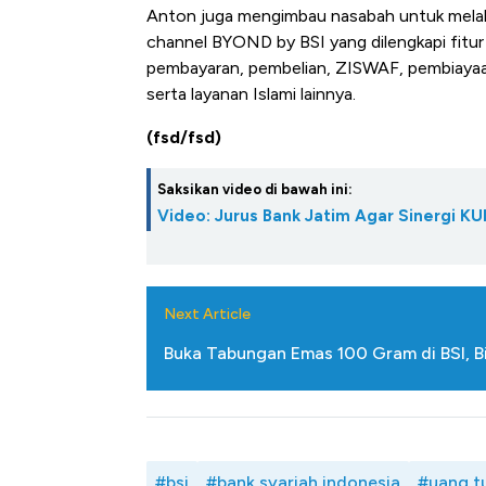
Tembaga Terbang ke Zo
Anton juga mengimbau nasabah untuk melakuk
channel BYOND by BSI yang dilengkapi fitur 
pembayaran, pembelian, ZISWAF, pembiayaa
serta layanan Islami lainnya.
(fsd/fsd)
Saksikan video di bawah ini:
Video: Jurus Bank Jatim Agar Sinergi K
Next Article
Buka Tabungan Emas 100 Gram di BSI, Bi
#bsi
#bank syariah indonesia
#uang t