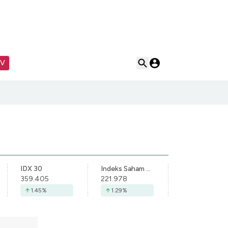
TV
IDX 30
Indeks Saham Syariah Indonesia
359.405
221.978
1.45
%
1.29
%