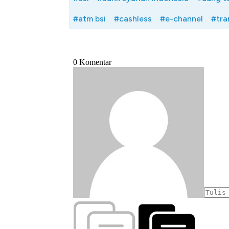
#atm bsi
#cashless
#e-channel
#tra