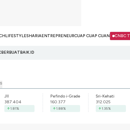
CH
LIFESTYLE
SHARIA
ENTREPRENEUR
CUAP CUAP CUAN
CNBC 
C
BERBUATBAIK.ID
S
JII
Pefindo i-Grade
Sri-Kehati
387.404
160.377
312.025
1.81
%
1.88
%
1.35
%