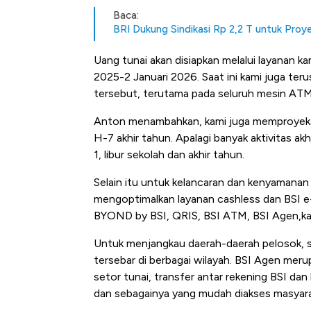
Baca:
BRI Dukung Sindikasi Rp 2,2 T untuk Proyek
Uang tunai akan disiapkan melalui layanan
2025-2 Januari 2026. Saat ini kami juga ter
tersebut, terutama pada seluruh mesin ATM
Anton menambahkan, kami juga memproyeksik
H-7 akhir tahun. Apalagi banyak aktivitas ak
1, libur sekolah dan akhir tahun.
Selain itu untuk kelancaran dan kenyamanan
mengoptimalkan layanan cashless dan BSI e-
BYOND by BSI, QRIS, BSI ATM, BSI Agen,ka
Untuk menjangkau daerah-daerah pelosok, saa
tersebar di berbagai wilayah. BSI Agen meru
setor tunai, transfer antar rekening BSI da
dan sebagainya yang mudah diakses masyara
Kongo Tutup Keran Eksp