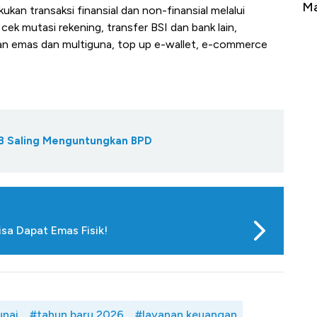
na Berbahaya
Mana yang Cuannya Paling Menyala?
an transaksi finansial dan non-finansial melalui
cek mutasi rekening, transfer BSI dan bank lain,
n emas dan multiguna, top up e-wallet, e-commerce
UB Saling Menguntungkan BPD
sa Dapat Emas Fisik!
unai
#tahun baru 2026
#layanan keuangan