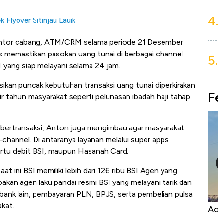
4.
 Flyover Sitinjau Lauik
 kantor cabang, ATM/CRM selama periode 21 Desember
us memastikan pasokan uang tunai di berbagai channel
5.
 yang siap melayani selama 24 jam.
an puncak kebutuhan transaksi uang tunai diperkirakan
F
hir tahun masyarakat seperti pelunasan ibadah haji tahap
 bertransaksi, Anton juga mengimbau agar masyarakat
channel. Di antaranya layanan melalui super apps
rtu debit BSI, maupun Hasanah Card.
t ini BSI memiliki lebih dari 126 ribu BSI Agen yang
pakan agen laku pandai resmi BSI yang melayani tarik dan
n bank lain, pembayaran PLN, BPJS, serta pembelian pulsa
kat.
or, Harga
Adu Panas Kinerja Emiten Minyak RI,