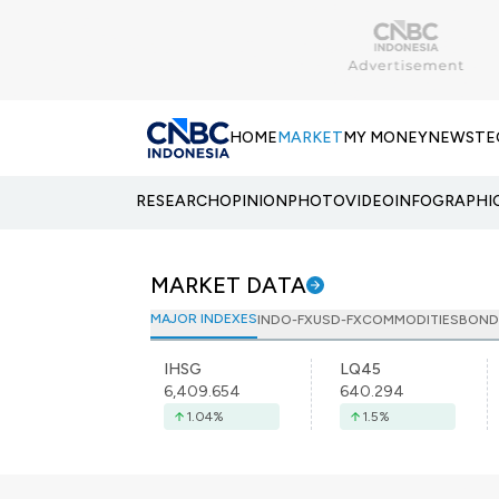
HOME
MARKET
MY MONEY
NEWS
TE
RESEARCH
OPINION
PHOTO
VIDEO
INFOGRAPHI
MARKET DATA
MAJOR INDEXES
INDO-FX
USD-FX
COMMODITIES
BOND
IHSG
LQ45
6,409.654
640.294
1.04
%
1.5
%