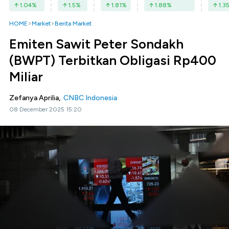
1.04
%
1.5
%
1.81
%
1.88
%
1.3
HOME
Market
Berita Market
Emiten Sawit Peter Sondakh
(BWPT) Terbitkan Obligasi Rp400
Miliar
Zefanya Aprilia,
CNBC Indonesia
08 December 2025 15:20