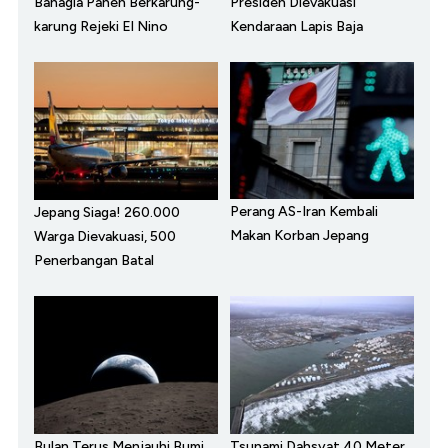
Bahagia Panen Berkarung-
Presiden Dievakuasi
karung Rejeki El Nino
Kendaraan Lapis Baja
Perang AS-Iran Kembali
Jepang Siaga! 260.000
Makan Korban Jepang
Warga Dievakuasi, 500
Penerbangan Batal
Bulan Terus Menjauhi Bumi,
Tsunami Dahsyat 40 Meter