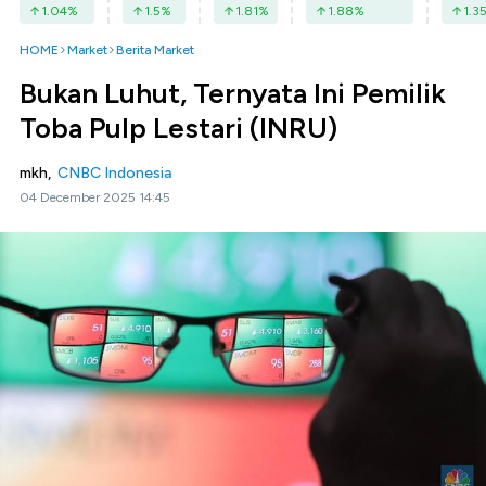
1.04
%
1.5
%
1.81
%
1.88
%
1.3
HOME
Market
Berita Market
Bukan Luhut, Ternyata Ini Pemilik
Toba Pulp Lestari (INRU)
mkh,
CNBC Indonesia
04 December 2025 14:45