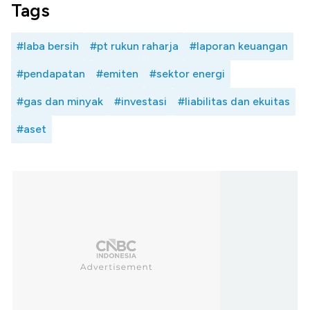
Tags
#laba bersih
#pt rukun raharja
#laporan keuangan
#pendapatan
#emiten
#sektor energi
#gas dan minyak
#investasi
#liabilitas dan ekuitas
#aset