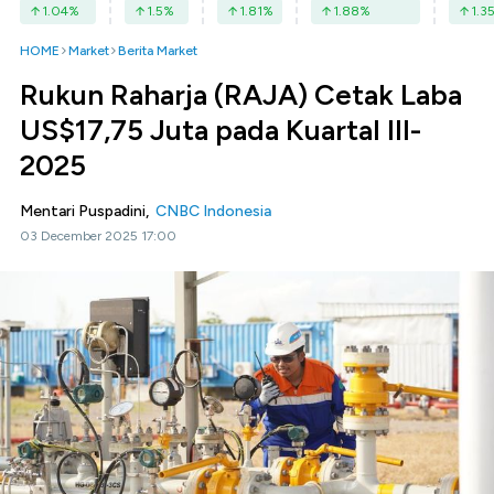
1.04
%
1.5
%
1.81
%
1.88
%
1.3
HOME
Market
Berita Market
Rukun Raharja (RAJA) Cetak Laba
US$17,75 Juta pada Kuartal III-
2025
Mentari Puspadini,
CNBC Indonesia
03 December 2025 17:00