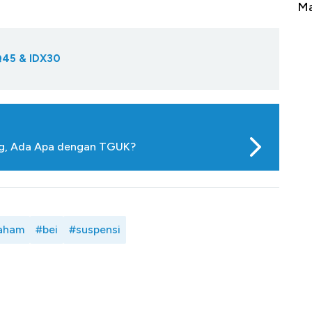
erbahaya
Mana yang Cuannya Paling Menyala?
Pe
Q45 & IDX30
ng, Ada Apa dengan TGUK?
aham
#bei
#suspensi