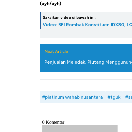
Tembaga Terbang ke Zona B
(ayh/ayh)
Saksikan video di bawah ini:
Video: BEI Rombak Konstituen IDX80, L
Next Article
Penjualan Meledak, Piutang Menggunu
#platinum wahab nusantara
#tguk
#s