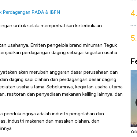
4.
ok Perdagangan PADA & IBFN
ingan untuk selalu memperhatikan keterbukaan
5.
an usahanya. Emiten pengelola brand minuman Teguk
 menjadikan perdagangan daging sebagai kegiatan usaha
F
nyatakan akan merubah anggaran dasar perusahaan dan
dan daging sapi olahan dan perdagangan besar daging
egiatan usaha utama. Sebelumnya, kegiatan usaha utama
n, restoran dan penyediaan makanan keliling lainnya, dan
 pendukungnya adalah industri pengolahan dan
s, industri makanan dan masakan olahan, dan
innya.
Harga
Adu Panas Kinerja Emiten Minyak RI,
10