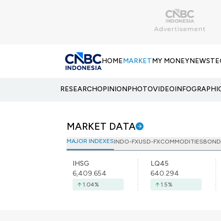
HOME
MARKET
MY MONEY
NEWS
TE
RESEARCH
OPINION
PHOTO
VIDEO
INFOGRAPHI
MARKET DATA
MAJOR INDEXES
INDO-FX
USD-FX
COMMODITIES
BOND
IHSG
LQ45
6,409.654
640.294
1.04
%
1.5
%