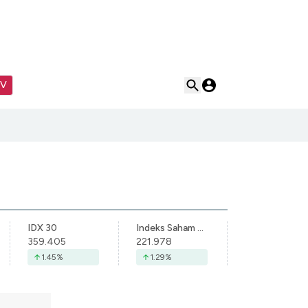
TV
IDX 30
Indeks Saham Syariah Indonesia
359.405
221.978
1.45
%
1.29
%