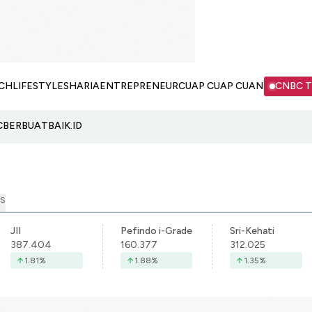
CH
LIFESTYLE
SHARIA
ENTREPRENEUR
CUAP CUAP CUAN
CNBC 
C
BERBUATBAIK.ID
S
JII
Pefindo i-Grade
Sri-Kehati
387.404
160.377
312.025
1.81
%
1.88
%
1.35
%