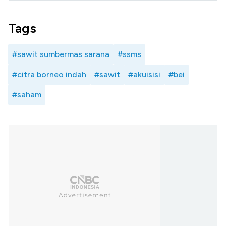
Tags
#sawit sumbermas sarana
#ssms
#citra borneo indah
#sawit
#akuisisi
#bei
#saham