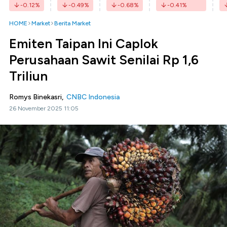
-0.12
%
-0.49
%
-0.68
%
-0.41
%
HOME
Market
Berita Market
Emiten Taipan Ini Caplok
Perusahaan Sawit Senilai Rp 1,6
Triliun
Romys Binekasri,
CNBC Indonesia
26 November 2025 11:05