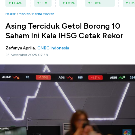
1.04
%
1.5
%
1.81
%
1.88
%
1.3
HOME
Market
Berita Market
Asing Terciduk Getol Borong 10
Saham Ini Kala IHSG Cetak Rekor
Zefanya Aprilia,
CNBC Indonesia
25 November 2025 07:38