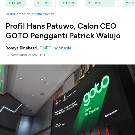
1.04
%
1.5
%
1.81
%
1.88
%
1.3
HOME
Market
Berita Market
Profil Hans Patuwo, Calon CEO
GOTO Pengganti Patrick Walujo
Romys Binekasri,
CNBC Indonesia
24 November 2025 11:11