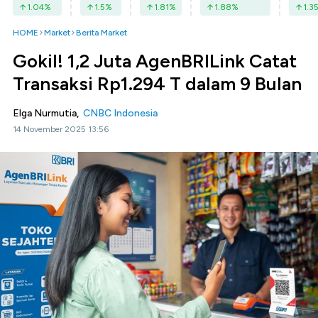
1.04
%
1.5
%
1.81
%
1.88
%
1.3
HOME
Market
Berita Market
Gokil! 1,2 Juta AgenBRILink Catat
Transaksi Rp1.294 T dalam 9 Bulan
Elga Nurmutia,
CNBC Indonesia
14 November 2025 13:56