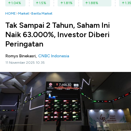
1.04
%
1.5
%
1.81
%
1.88
%
1.3
HOME
Market
Berita Market
Tak Sampai 2 Tahun, Saham Ini
Naik 63.000%, Investor Diberi
Peringatan
Romys Binekasri,
CNBC Indonesia
11 November 2025 10:35