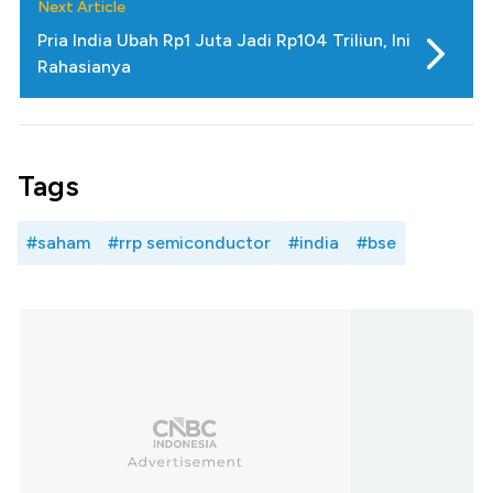
Next Article
Pria India Ubah Rp1 Juta Jadi Rp104 Triliun, Ini
Rahasianya
Tags
#saham
#rrp semiconductor
#india
#bse