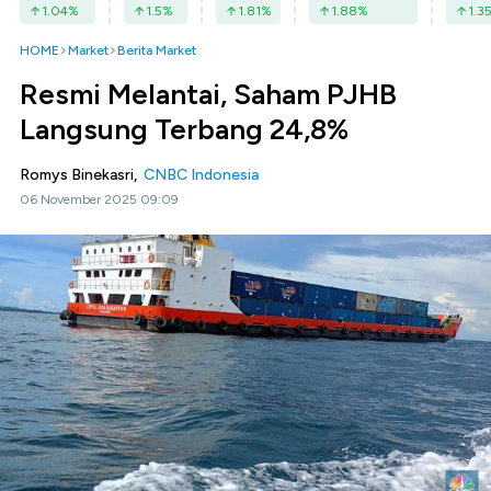
1.04
%
1.5
%
1.81
%
1.88
%
1.3
HOME
Market
Berita Market
Resmi Melantai, Saham PJHB
Langsung Terbang 24,8%
Romys Binekasri,
CNBC Indonesia
06 November 2025 09:09