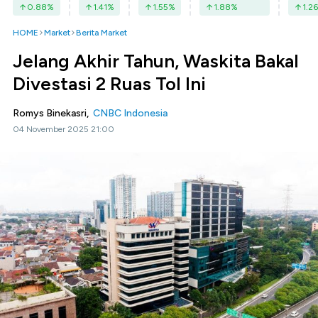
0.88
%
1.41
%
1.55
%
1.88
%
1.26
HOME
Market
Berita Market
Jelang Akhir Tahun, Waskita Bakal
Divestasi 2 Ruas Tol Ini
Romys Binekasri,
CNBC Indonesia
04 November 2025 21:00