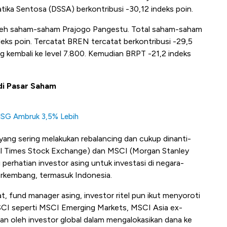
tika Sentosa (DSSA) berkontribusi -30,12 indeks poin.
leh saham-saham Prajogo Pangestu. Total saham-saham
eks poin. Tercatat BREN tercatat berkontribusi -29,5
ng kembali ke level 7.800. Kemudian BRPT -21,2 indeks
di Pasar Saham
IHSG Ambruk 3,5% Lebih
yang sering melakukan rebalancing dan cukup dinanti-
cial Times Stock Exchange) dan MSCI (Morgan Stanley
i perhatian investor asing untuk investasi di negara-
berkembang, termasuk Indonesia.
t, fund manager asing, investor ritel pun ikut menyoroti
CI seperti MSCI Emerging Markets, MSCI Asia ex-
kan oleh investor global dalam mengalokasikan dana ke