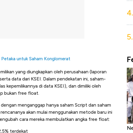
4.
5.
F
i Petaka untuk Saham Konglomerat
milikan yang diungkapkan oleh perusahaan (laporan
 serta data dari KSEI. Dalam pendekatan ini, saham-
as kepemilikannya di data KSEI), dan dimiliki oleh
p bukan free float.
 dengan menganggap hanya saham Script dan saham
CI rencananya akan mulai menggunakan metode baru ini
mengubah cara mereka membulatkan angka free float:
as Tanpa AC
Daftar Sungai Terpanjang di Dunia,
Ne
 2,5% terdekat