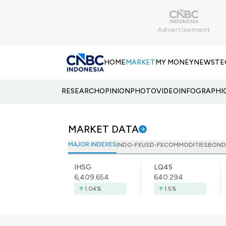
HOME
MARKET
MY MONEY
NEWS
TE
RESEARCH
OPINION
PHOTO
VIDEO
INFOGRAPHI
MARKET DATA
MAJOR INDEXES
INDO-FX
USD-FX
COMMODITIES
BOND
IHSG
LQ45
6,409.654
640.294
1.04
%
1.5
%