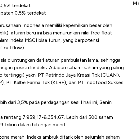
Sampai Ribuan Kilometer
Me
 0,5% terdekat
lipatan 0,5% terdekat
rusahaan Indonesia memiliki kepemilikan besar oleh
k), aturan baru ini bisa menurunkan nilai free float
alam indeks MSCI bisa turun, yang berpotensi
l outflow).
esia diuntungkan dari aturan pembulatan lama, sehingga
hilangan posisi di indeks. Adapun saham-saham yang paling
siko tertinggi) yakni PT Petrindo Jaya Kreasi Tbk (CUAN),
, PT Kalbe Farma Tbk (KLBF), dan PT Indofood Sukses
h dari 3,5% pada perdagangan sesi I hari ini, Senin
da rentang 7.959,17-8.354,67. Lebih dari 500 saham
9 triliun dalam hitungan menit.
 zona merah. Indeks ambruk ditarik oleh sejumlah saham