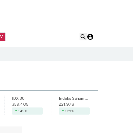
TV
IDX 30
Indeks Saham Syariah Indonesia
359.405
221.978
1.45
%
1.29
%