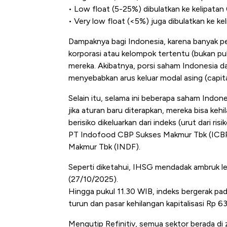
di Jaman Dulu
• Low float (5-25%) dibulatkan ke kelipatan
• Very low float (<5%) juga dibulatkan ke ke
Dampaknya bagi Indonesia, karena banyak pe
korporasi atau kelompok tertentu (bukan publi
mereka. Akibatnya, porsi saham Indonesia d
menyebabkan arus keluar modal asing (capita
Selain itu, selama ini beberapa saham Indon
jika aturan baru diterapkan, mereka bisa ke
berisiko dikeluarkan dari indeks (urut dari ri
PT Indofood CBP Sukses Makmur Tbk (ICBP)
Makmur Tbk (INDF).
Seperti diketahui, IHSG mendadak ambruk lebi
(27/10/2025).
Hingga pukul 11.30 WIB, indeks bergerak pa
turun dan pasar kehilangan kapitalisasi Rp 63
Mengutip Refinitiv, semua sektor berada di