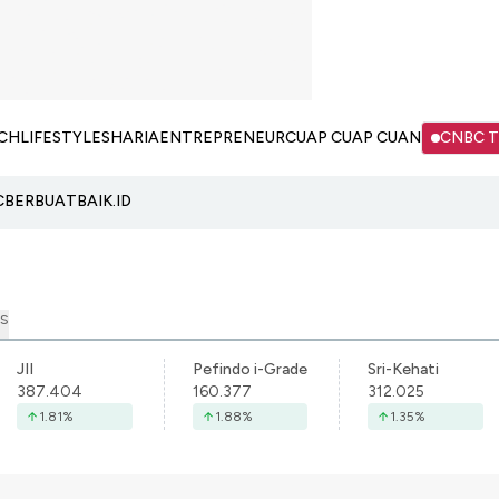
CH
LIFESTYLE
SHARIA
ENTREPRENEUR
CUAP CUAP CUAN
CNBC 
C
BERBUATBAIK.ID
S
JII
Pefindo i-Grade
Sri-Kehati
387.404
160.377
312.025
1.81
%
1.88
%
1.35
%