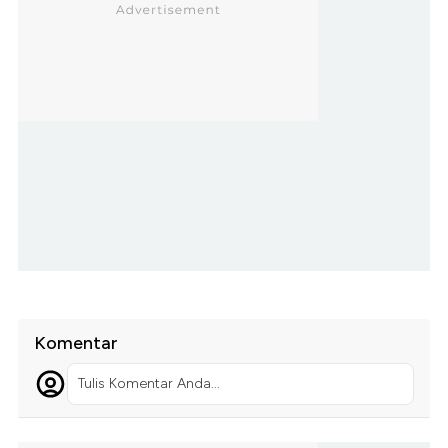
Komentar
Tulis Komentar Anda...