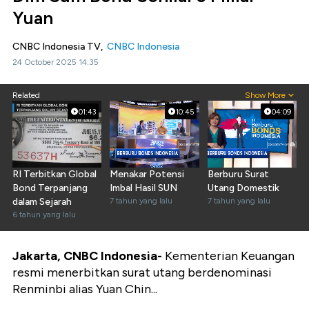
Yuan
CNBC Indonesia TV,
CNBC Indonesia
24 October 2025 14:35
Related
Show More
01:43
10:45
04:09
RI Terbitkan Global
Menakar Potensi
Berburu Surat
Bond Terpanjang
Imbal Hasil SUN
Utang Domestik
dalam Sejarah
7 tahun yang lalu
7 tahun yang lalu
6 tahun yang lalu
Jakarta, CNBC Indonesia-
Kementerian Keuangan
resmi menerbitkan surat utang berdenominasi
Renminbi alias Yuan Chin...