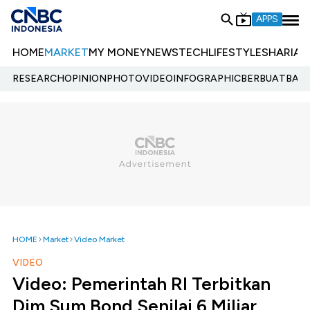
APPS
HOME
MARKET
MY MONEY
NEWS
TECH
LIFESTYLE
SHARIA
E
RESEARCH
OPINION
PHOTO
VIDEO
INFOGRAPHIC
BERBUATBAIK.
HOME
Market
Video Market
VIDEO
Video: Pemerintah RI Terbitkan
Dim Sum Bond Senilai 6 Miliar