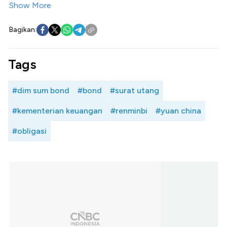
Show More
Bagikan:
Tags
#dim sum bond
#bond
#surat utang
#kementerian keuangan
#renminbi
#yuan china
#obligasi