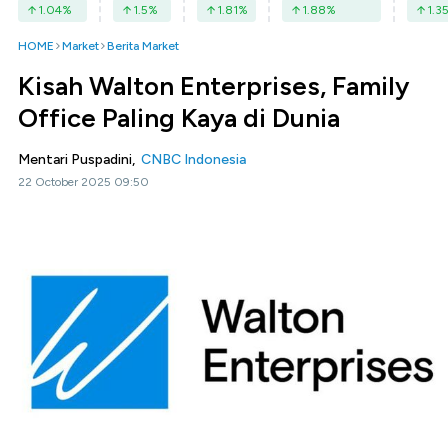
1.04
%
1.5
%
1.81
%
1.88
%
1.3
HOME
Market
Berita Market
Kisah Walton Enterprises, Family
Office Paling Kaya di Dunia
Mentari Puspadini,
CNBC Indonesia
22 October 2025 09:50