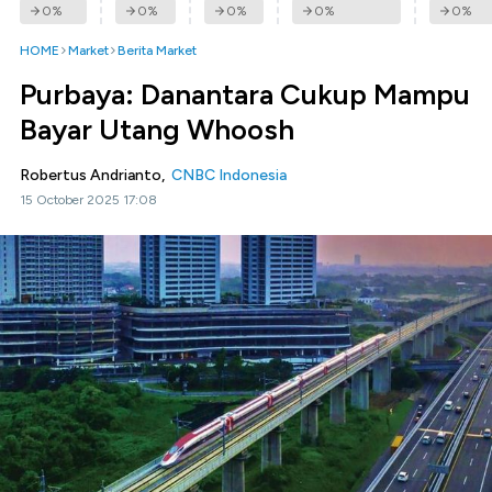
0
%
0
%
0
%
0
%
0
%
HOME
Market
Berita Market
Purbaya: Danantara Cukup Mampu
Bayar Utang Whoosh
Robertus Andrianto,
CNBC Indonesia
15 October 2025 17:08