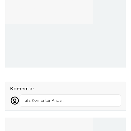
Komentar
Tulis Komentar Anda...