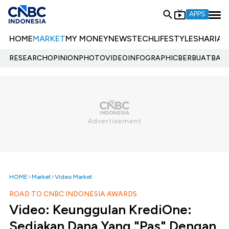
APPS
HOME
MARKET
MY MONEY
NEWS
TECH
LIFESTYLE
SHARIA
E
RESEARCH
OPINION
PHOTO
VIDEO
INFOGRAPHIC
BERBUATBAIK.
HOME
Market
Video Market
ROAD TO CNBC INDONESIA AWARDS
Video: Keunggulan KrediOne:
Sediakan Dana Yang "Pas" Dengan