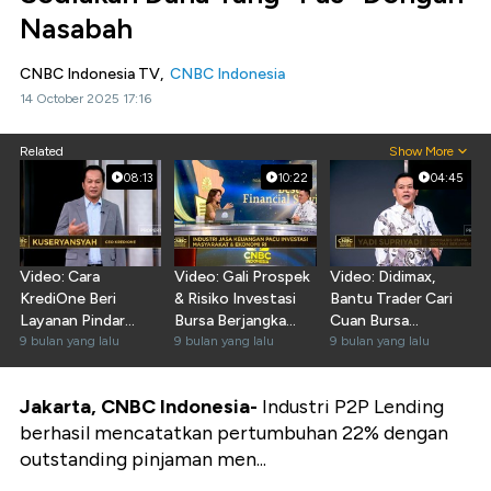
Nasabah
CNBC Indonesia TV,
CNBC Indonesia
14 October 2025 17:16
Related
Show More
08:13
10:22
04:45
Video: Cara
Video: Gali Prospek
Video: Didimax,
KrediOne Beri
& Risiko Investasi
Bantu Trader Cari
Layanan Pindar
Bursa Berjangka
Cuan Bursa
Cepat, Bunga
9 bulan yang lalu
Bareng Didimax
9 bulan yang lalu
Berjangka Lewat
9 bulan yang lalu
Rendah & Berizin
Edukasi
Jakarta, CNBC Indonesia-
Industri P2P Lending
berhasil mencatatkan pertumbuhan 22% dengan
outstanding pinjaman men...