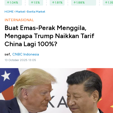
1.04
%
1.5
%
1.81
%
1.88
%
1.3
HOME
Market
Berita Market
INTERNASIONAL
Buat Emas-Perak Menggila,
Mengapa Trump Naikkan Tarif
China Lagi 100%?
sef,
CNBC Indonesia
13 October 2025 13:05