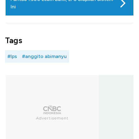
Ini
Tags
#lps
#anggito abimanyu