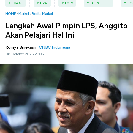
1.04
%
1.5
%
1.81
%
1.88
%
1.3
HOME
Market
Berita Market
Langkah Awal Pimpin LPS, Anggito
Akan Pelajari Hal Ini
Romys Binekasri,
CNBC Indonesia
08 October 2025 21:05