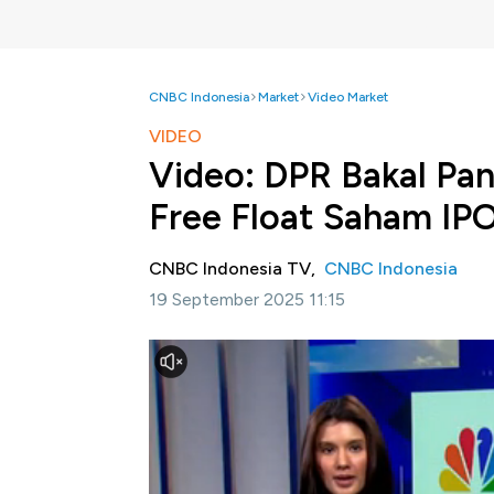
CNBC Indonesia
Market
Video Market
VIDEO
Video: DPR Bakal Pan
Free Float Saham IP
CNBC Indonesia TV,
CNBC Indonesia
19 September 2025 11:15
Jakarta, CNBC Indonesia -
Dewan Perwakil
Keuangan, Bursa Efek Indonesia dan Asosi
diperdagangkan atau free float pada pena
Selengkapnya dalam program Squawk Box CN