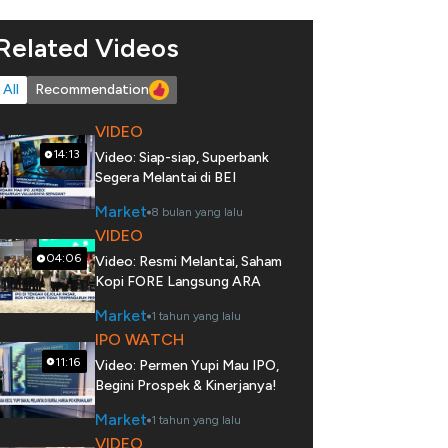
Related Videos
All
Recommendation
VIDEO
14:13
Video: Siap-siap, Superbank
Segera Melantai di BEI
Market
8 bulan yang lalu
VIDEO
04:06
Video: Resmi Melantai, Saham
Kopi FORE Langsung ARA
Market
1 tahun yang lalu
IPO WATCH
11:16
Video: Permen Yupi Mau IPO,
Begini Prospek & Kinerjanya!
Market
1 tahun yang lalu
VIDEO