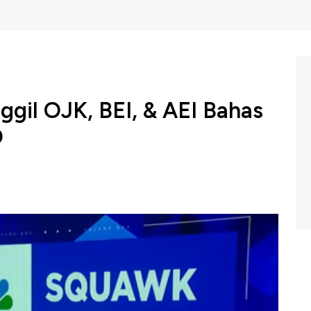
ggil OJK, BEI, & AEI Bahas
O
an Rakyat, DPR RI bakal memanggil Otoritas Jasa
asi Emiten Indonesia untuk membahas batas saham yang
waran umum perdana atau IPO.
BC Indonesia (Jumat, 19/09/2025) berikut ini.