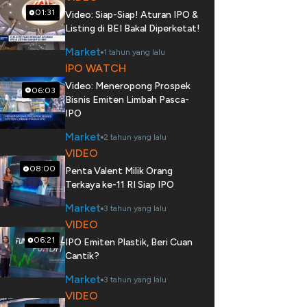
01:31
Video: Siap-Siap! Aturan IPO &
Listing di BEI Bakal Diperketat!
Market
1 tahun yang lalu
IPO WATCH
Video: Meneropong Prospek
06:03
Bisnis Emiten Limbah Pasca-
IPO
Market
2 tahun yang lalu
VIDEO
08:00
Penta Valent Milik Orang
Terkaya ke-11 RI Siap IPO
Market
3 tahun yang lalu
VIDEO
06:21
IPO Emiten Plastik, Beri Cuan
Cantik?
Market
3 tahun yang lalu
VIDEO