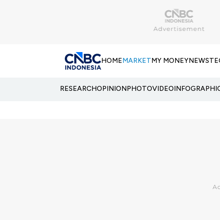
HOME
MARKET
MY MONEY
NEWS
TE
RESEARCH
OPINION
PHOTO
VIDEO
INFOGRAPHI