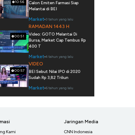
10:56
Calon Emiten Farmasi Siap
Melantai di BEI
Market
3 tahun yang lalu
RAMADAN 1443 H
Video: GOTO Melantai Di
00:51
Bursa, Market Cap Tembus Rp
400 T
Market
4 tahun yang lalu
VIDEO
00:57
BEI Sebut Nilai IPO di 2020
Sudah Rp 3,82 Triliun
Market
6 tahun yang lalu
rmasi
Jaringan Media
ang Kami
CNN Indonesia