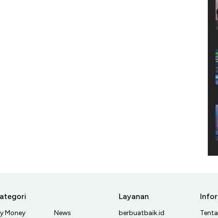
ategori
Layanan
Info
y Money
News
berbuatbaik.id
Tent