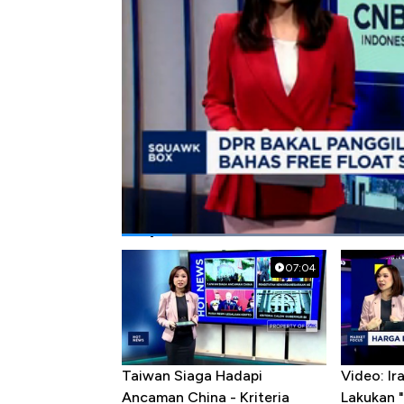
Bagikan:
#dpr
#ipo
#bei
#ojk
#aei
Popular Videos
07:04
Taiwan Siaga Hadapi
Video: I
Ancaman China - Kriteria
Lakukan "