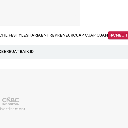
CH
LIFESTYLE
SHARIA
ENTREPRENEUR
CUAP CUAP CUAN
CNBC 
C
BERBUATBAIK.ID