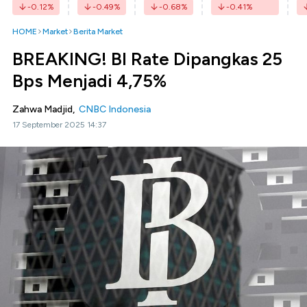
-0.12
%
-0.49
%
-0.68
%
-0.41
%
HOME
Market
Berita Market
BREAKING! BI Rate Dipangkas 25
Bps Menjadi 4,75%
Zahwa Madjid,
CNBC Indonesia
17 September 2025 14:37