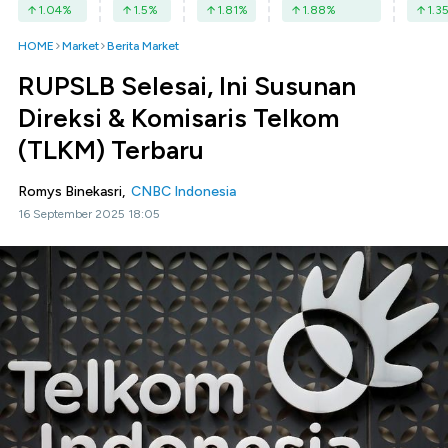
1.04
%
1.5
%
1.81
%
1.88
%
1.3
HOME
Market
Berita Market
RUPSLB Selesai, Ini Susunan
Direksi & Komisaris Telkom
(TLKM) Terbaru
Romys Binekasri,
CNBC Indonesia
16 September 2025 18:05