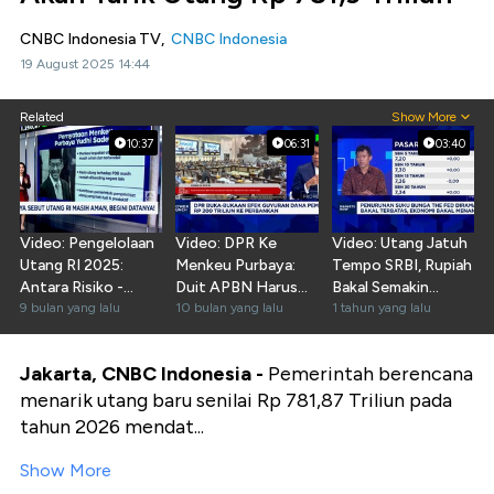
CNBC Indonesia TV,
CNBC Indonesia
19 August 2025 14:44
Related
Show More
10:37
06:31
03:40
Video: Pengelolaan
Video: DPR Ke
Video: Utang Jatuh
Utang RI 2025:
Menkeu Purbaya:
Tempo SRBI, Rupiah
Antara Risiko -
Duit APBN Harus
Bakal Semakin
Strategi Fiskal
9 bulan yang lalu
Sejahterakan
10 bulan yang lalu
Tertekan
1 tahun yang lalu
Rakyat RI
Jakarta, CNBC Indonesia -
Pemerintah berencana
menarik utang baru senilai Rp 781,87 Triliun pada
tahun 2026 mendat...
Show More