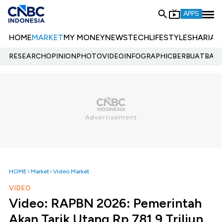
APPS
HOME
MARKET
MY MONEY
NEWS
TECH
LIFESTYLE
SHARIA
E
RESEARCH
OPINION
PHOTO
VIDEO
INFOGRAPHIC
BERBUATBAIK.
HOME
Market
Video Market
VIDEO
Video: RAPBN 2026: Pemerintah
Akan Tarik Utang Rp 781,9 Triliun