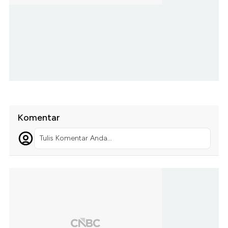
Komentar
Tulis Komentar Anda...