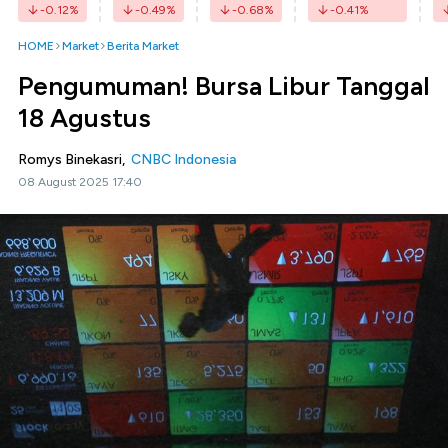
-0.12
%
-0.49
%
-0.68
%
-0.41
%
HOME
Market
Berita Market
Pengumuman! Bursa Libur Tanggal
18 Agustus
Romys Binekasri,
CNBC Indonesia
08 August 2025 17:40