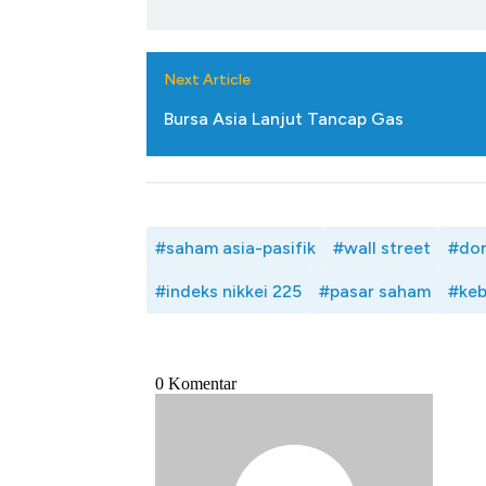
Alas Kaki Tumbuh Double Dig
Next Article
Bursa Asia Lanjut Tancap Gas
#saham asia-pasifik
#wall street
#don
#indeks nikkei 225
#pasar saham
#keb