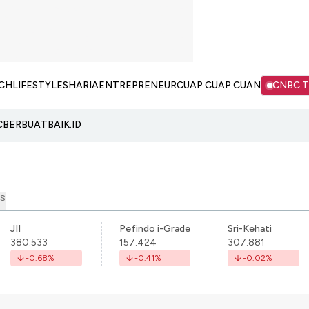
CH
LIFESTYLE
SHARIA
ENTREPRENEUR
CUAP CUAP CUAN
CNBC 
C
BERBUATBAIK.ID
S
JII
Pefindo i-Grade
Sri-Kehati
380.533
157.424
307.881
-0.68
%
-0.41
%
-0.02
%