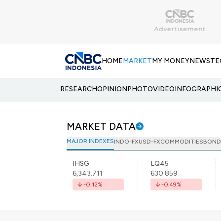
HOME
MARKET
MY MONEY
NEWS
TE
RESEARCH
OPINION
PHOTO
VIDEO
INFOGRAPHI
MARKET DATA
MAJOR INDEXES
INDO-FX
USD-FX
COMMODITIES
BOND
IHSG
LQ45
6,343.711
630.859
-0.12
%
-0.49
%