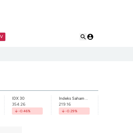
TV
IDX 30
Indeks Saham Syariah Indonesia
354.26
219.16
-0.46
%
-0.29
%