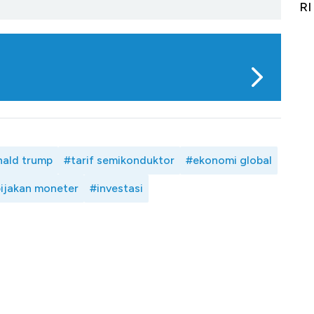
it
RI
Ad
ald trump
#tarif semikonduktor
#ekonomi global
ijakan moneter
#investasi