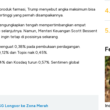
4.
 produk farmasi, Trump menyebut angka maksimum bisa
ertinggi yang pernah disampaikannya.
mengungkapkan tengah mempertimbangkan empat
5.
ve selanjutnya. Namun, Menteri Keuangan Scott Bessent
ingin tetap di posisinya sekarang.
 menguat 0,38% pada pembukaan perdagangan.
F
0,12% dan Topix naik 0,45%.
64% dan Kosdaq turun 0,57%. Sentimen global
niture &
Industri Susu Jadi Bintang Baru Ekonomi
5 
IHSG Longsor ke Zona Merah