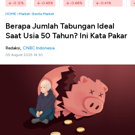
-0.12
%
-0.49
%
-0.68
%
-0.41
%
HOME
Market
Berita Market
Berapa Jumlah Tabungan Ideal
Saat Usia 50 Tahun? Ini Kata Pakar
Redaksi,
CNBC Indonesia
05 August 2025 14:30