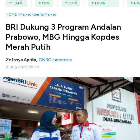
1.04
%
1.5
%
1.81
%
1.88
%
1.3
HOME
Market
Berita Market
BRI Dukung 3 Program Andalan
Prabowo, MBG Hingga Kopdes
Merah Putih
Zefanya Aprilia,
CNBC Indonesia
31 July 2025 09:53