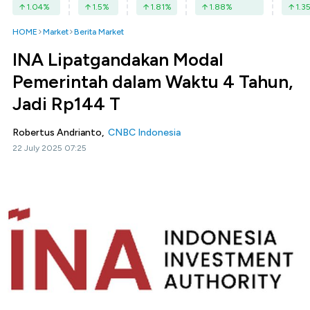
1.04
%
1.5
%
1.81
%
1.88
%
1.3
HOME
Market
Berita Market
INA Lipatgandakan Modal
Pemerintah dalam Waktu 4 Tahun,
Jadi Rp144 T
Robertus Andrianto,
CNBC Indonesia
22 July 2025 07:25