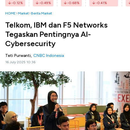
-0.12
%
-0.49
%
-0.68
%
-0.41
%
HOME
Market
Berita Market
Telkom, IBM dan F5 Networks
Tegaskan Pentingnya AI-
Cybersecurity
Teti Purwanti,
CNBC Indonesia
16 July 2025 10:36