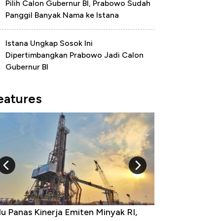
Pilih Calon Gubernur BI, Prabowo Sudah
Panggil Banyak Nama ke Istana
Istana Ungkap Sosok Ini
Dipertimbangkan Prabowo Jadi Calon
Gubernur BI
eatures
u Panas Kinerja Emiten Minyak RI,
10 Provinsi den