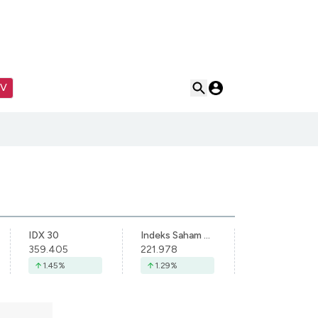
TV
IDX 30
Indeks Saham Syariah Indonesia
359.405
221.978
1.45
%
1.29
%