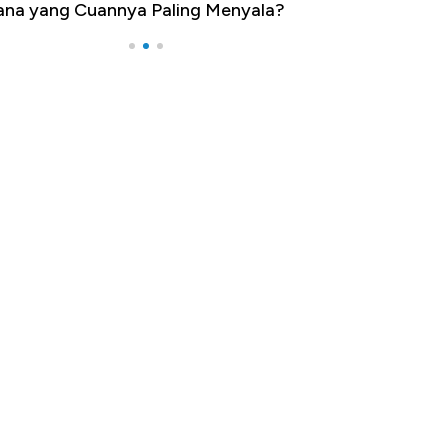
na yang Cuannya Paling Menyala?
Pengangguran Te