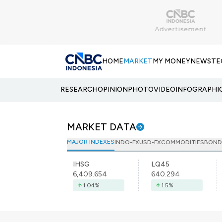
HOME
MARKET
MY MONEY
NEWS
TE
RESEARCH
OPINION
PHOTO
VIDEO
INFOGRAPHI
MARKET DATA
MAJOR INDEXES
INDO-FX
USD-FX
COMMODITIES
BOND
IHSG
LQ45
6,409.654
640.294
1.04
%
1.5
%