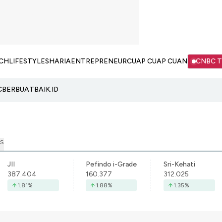
CH
LIFESTYLE
SHARIA
ENTREPRENEUR
CUAP CUAP CUAN
CNBC 
C
BERBUATBAIK.ID
S
JII
Pefindo i-Grade
Sri-Kehati
387.404
160.377
312.025
1.81
%
1.88
%
1.35
%