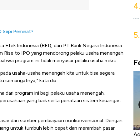
4.
PO Sepi Peminat?
5.
a Efek Indonesia (BEI), dan PT Bank Negara Indonesia
am Rise to IPO yang mendorong pelaku usaha menengah
F
hwa program ini tidak menyasar pelaku usaha mikro.
kepada usaha-usaha menengah kita untuk bisa segera
tu semangatnya," kata dia.
 dari program ini bagi pelaku usaha menengah.
perusahaan yang baik serta penataan sistem keuangan
 pasar dan sumber pembiayaan nonkonvensional. Dengan
luang untuk tumbuh lebih cepat dan merambah pasar
Kongo Tutup Keran Ekspor, Harga
Ad